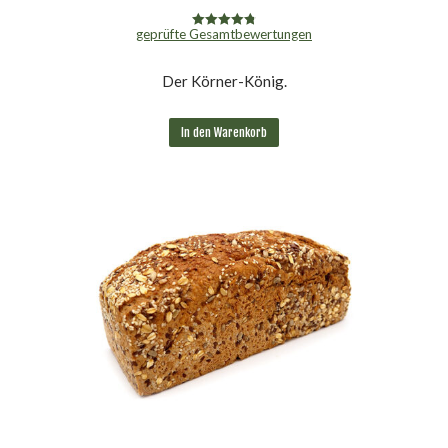
geprüfte Gesamtbewertungen
Bewertet mit
4.85
von 5
Der Körner-König.
In den Warenkorb