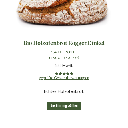
Bio Holzofenbrot RoggenDinkel
5,40
€
–
9,80
€
(
4,90
€
–
5,40
€
/
kg
)
inkl. MwSt.
geprüfte Gesamtbewertungen
Bewertet mit
5.00
von 5
Echtes Holzofenbrot.
Dieses
Ausführung wählen
Produkt
weist
mehrere