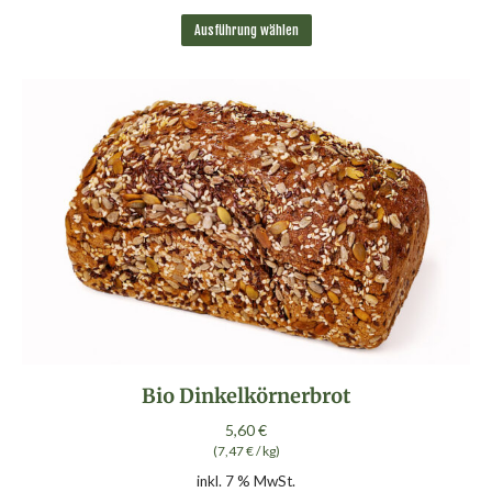
Dieses
Ausführung wählen
Produkt
weist
mehrere
Varianten
auf.
Die
Optionen
können
auf
der
Produktseite
gewählt
werden
Bio Dinkelkörnerbrot
5,60
€
(
7,47
€
/
kg
)
inkl. 7 % MwSt.