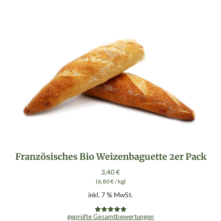
Französisches Bio Weizenbaguette 2er Pack
3,40
€
(
6,80
€
/
kg
)
inkl. 7 % MwSt.
geprüfte Gesamtbewertungen
Bewertet mit