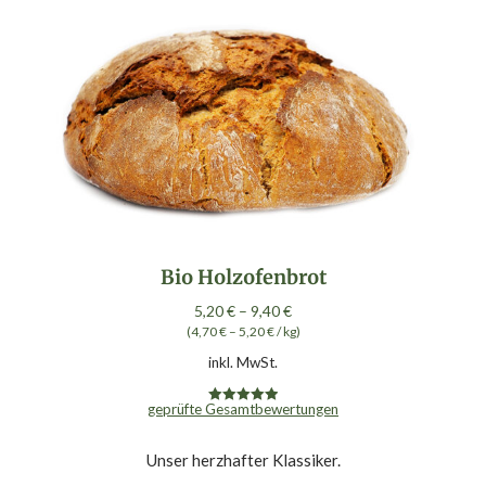
Varianten
auf.
Die
Optionen
können
auf
der
Produktseite
gewählt
werden
Bio Holzofenbrot
5,20
€
–
9,40
€
(
4,70
€
–
5,20
€
/
kg
)
inkl. MwSt.
geprüfte Gesamtbewertungen
Bewertet mit
4.97
von 5
Unser herzhafter Klassiker.