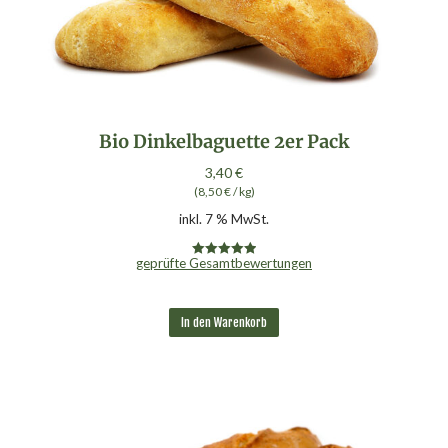
Bio Dinkelbaguette 2er Pack
3,40
€
(
8,50
€
/
kg
)
inkl. 7 % MwSt.
geprüfte Gesamtbewertungen
Bewertet mit
5.00
von 5
In den Warenkorb