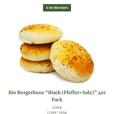
In den Warenkorb
Bio Burgerbuns “Black (Pfeffer+Salz)” 4er
Pack
3,90
€
(
1,08
€
/
100
g
)