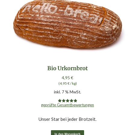
Bio Urkornbrot
4,95
€
(
4,95
€
/
kg
)
inkl. 7 % MwSt.
geprüfte Gesamtbewertungen
Bewertet mit
5.00
von 5
Unser Star bei jeder Brotzeit.
In den Warenkorb