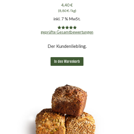
4,40
€
(
8,80
€
/
kg
)
inkl. 7 % MwSt.
geprüfte Gesamtbewertungen
Bewertet mit
4.98
von 5
Der Kundenliebling.
In den Warenkorb