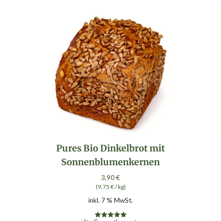
Pures Bio Dinkelbrot mit
Sonnenblumenkernen
3,90
€
(
9,75
€
/
kg
)
inkl. 7 % MwSt.