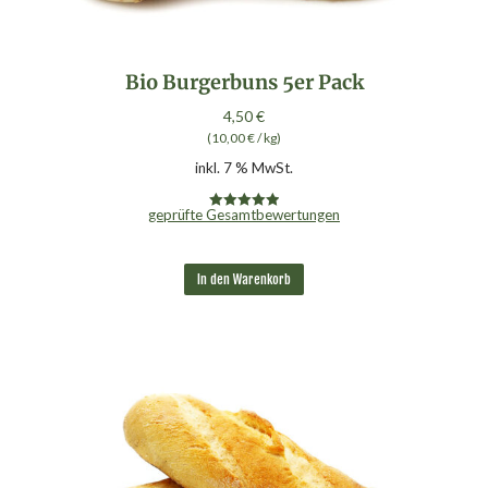
Bio Burgerbuns 5er Pack
4,50
€
(
10,00
€
/
kg
)
inkl. 7 % MwSt.
geprüfte Gesamtbewertungen
Bewertet mit
5.00
von 5
In den Warenkorb