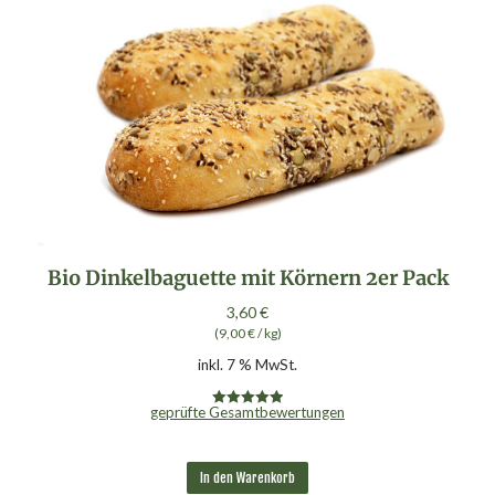
Bio Dinkelbaguette mit Körnern 2er Pack
3,60
€
(
9,00
€
/
kg
)
inkl. 7 % MwSt.
geprüfte Gesamtbewertungen
Bewertet mit
5.00
von 5
In den Warenkorb