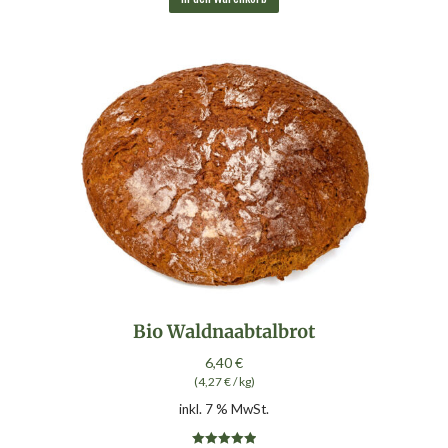
Bio Waldnaabtalbrot
6,40
€
(
4,27
€
/
kg
)
inkl. 7 % MwSt.