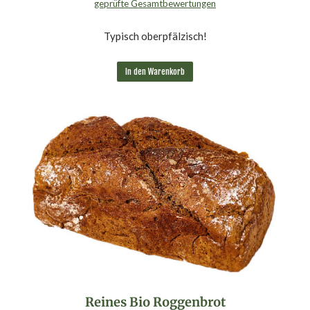
geprüfte Gesamtbewertungen
Bewertet mit
4.95
von 5
Typisch oberpfälzisch!
In den Warenkorb
Reines Bio Roggenbrot