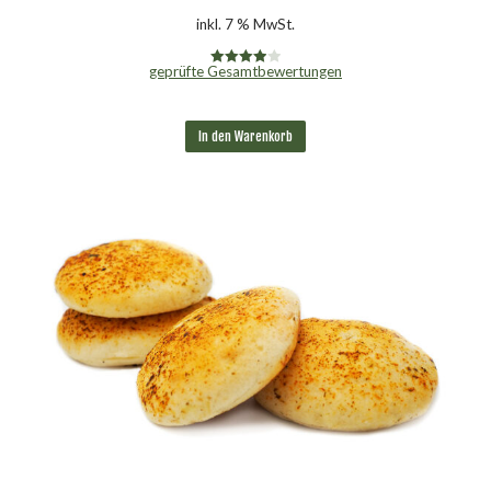
inkl. 7 % MwSt.
geprüfte Gesamtbewertungen
Bewertet
mit
4.00
von 5
In den Warenkorb