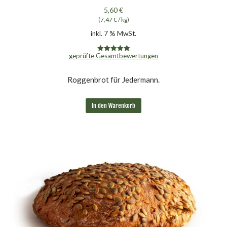
5,60
€
(
7,47
€
/
kg
)
inkl. 7 % MwSt.
geprüfte Gesamtbewertungen
Bewertet mit
5.00
von 5
Roggenbrot für Jedermann.
In den Warenkorb