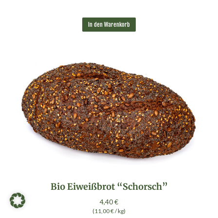
5.00
von 5
In den Warenkorb
Bio Eiweißbrot “Schorsch”
4,40
€
(
11,00
€
/
kg
)