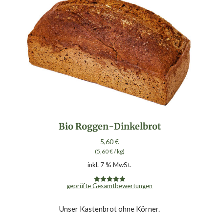
Bio Roggen-Dinkelbrot
5,60
€
(
5,60
€
/
kg
)
inkl. 7 % MwSt.
geprüfte Gesamtbewertungen
Bewertet mit
5.00
von 5
Unser Kastenbrot ohne Körner.