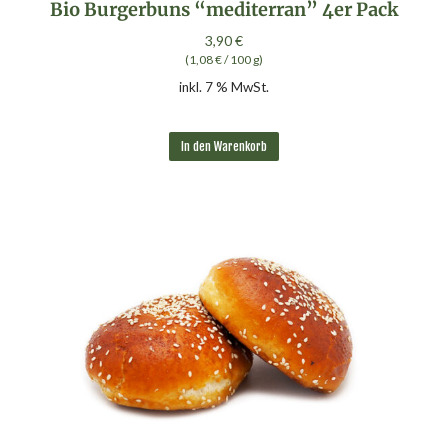
Bio Burgerbuns “mediterran” 4er Pack
3,90
€
(
1,08
€
/
100
g
)
inkl. 7 % MwSt.
In den Warenkorb