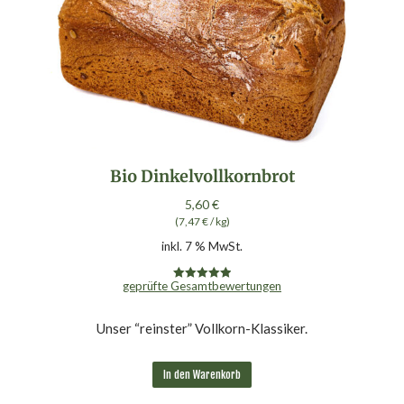
Bio Dinkelvollkornbrot
5,60
€
(
7,47
€
/
kg
)
inkl. 7 % MwSt.
geprüfte Gesamtbewertungen
Bewertet mit
5.00
von 5
Unser “reinster” Vollkorn-Klassiker.
In den Warenkorb