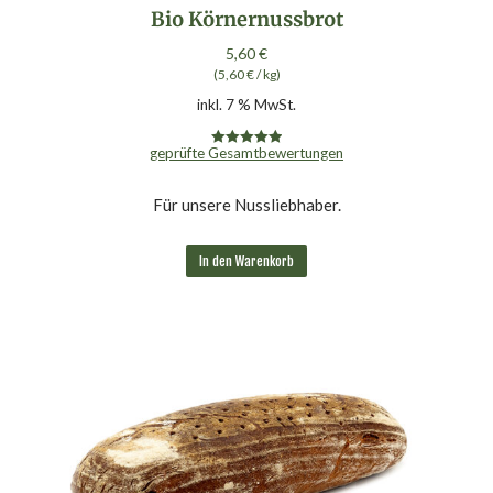
Bio Körnernussbrot
5,60
€
(
5,60
€
/
kg
)
inkl. 7 % MwSt.
geprüfte Gesamtbewertungen
Bewertet mit
5.00
von 5
Für unsere Nussliebhaber.
In den Warenkorb