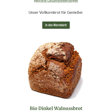
geprüfte Gesamtbewertungen
Bewertet mit
4.95
von 5
Unser Vollkornbrot für Genießer.
In den Warenkorb
Bio Dinkel Walnussbrot