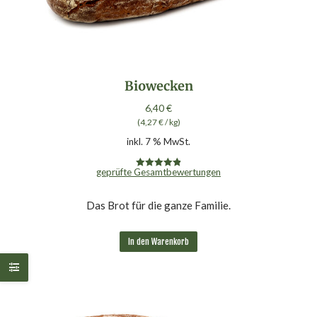
Biowecken
6,40
€
(
4,27
€
/
kg
)
inkl. 7 % MwSt.
geprüfte Gesamtbewertungen
Bewertet mit
4.90
von 5
Das Brot für die ganze Familie.
In den Warenkorb