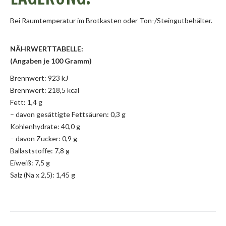
Bei Raumtemperatur im Brotkasten oder Ton-/Steingutbehälter.
NÄHRWERTTABELLE:
(Angaben je 100 Gramm)
Brennwert: 923 kJ
Brennwert: 218,5 kcal
Fett: 1,4 g
– davon gesättigte Fettsäuren: 0,3 g
Kohlenhydrate: 40,0 g
– davon Zucker: 0,9 g
Ballaststoffe: 7,8 g
Eiweiß: 7,5 g
Salz (Na x 2,5): 1,45 g