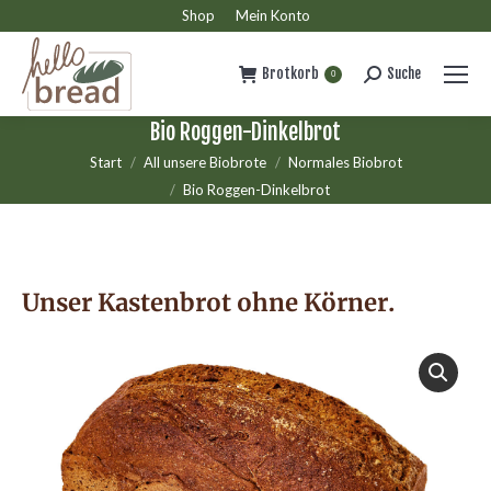
Shop
Mein Konto
Brotkorb
Suche
Search:
0
Bio Roggen-Dinkelbrot
Sie befinden sich hier:
Start
All unsere Biobrote
Normales Biobrot
Bio Roggen-Dinkelbrot
Unser Kastenbrot ohne Körner.