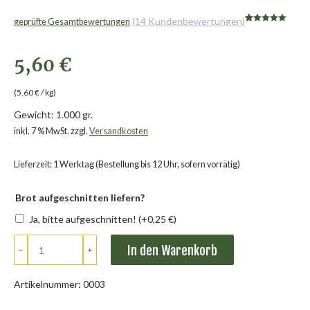
(
14
Kundenbewertungen)
geprüfte Gesamtbewertungen
Bewertet mit
14
5.00
von 5,
basierend
auf
5,60
€
Kundenbewertunge
(
5,60
€
/
kg
)
Gewicht:
1.000 gr.
inkl. 7 % MwSt.
zzgl.
Versandkosten
Lieferzeit: 1 Werktag (Bestellung bis 12 Uhr, sofern vorrätig)
Brot aufgeschnitten liefern?
Ja, bitte aufgeschnitten!
(+
0,25
€
)
Bio
In den Warenkorb
﹣
﹢
Roggen-
Dinkelbrot
Artikelnummer:
0003
Menge