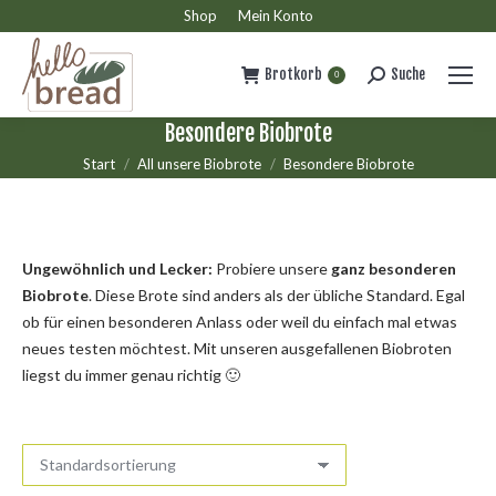
Shop
Mein Konto
Brotkorb
Suche
Search:
0
Besondere Biobrote
Sie befinden sich hier:
Start
All unsere Biobrote
Besondere Biobrote
Ungewöhnlich und Lecker:
Probiere unsere
ganz besonderen
Biobrote
. Diese Brote sind anders als der übliche Standard. Egal
ob für einen besonderen Anlass oder weil du einfach mal etwas
neues testen möchtest. Mit unseren ausgefallenen Biobroten
liegst du immer genau richtig 🙂