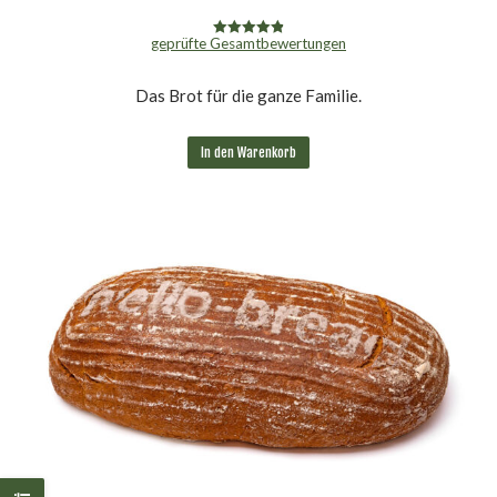
geprüfte Gesamtbewertungen
Bewertet mit
4.90
von 5
Das Brot für die ganze Familie.
In den Warenkorb