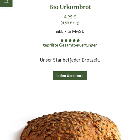
Bio Urkornbrot
4,95
€
(
4,95
€
/
kg
)
inkl. 7 % MwSt.
geprüfte Gesamtbewertungen
Bewertet mit
5.00
von 5
Unser Star bei jeder Brotzeit.
In den Warenkorb