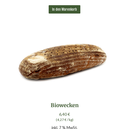
In den Warenkorb
Biowecken
6,40
€
(
4,27
€
/
kg
)
inkl. 7 % MwSt.