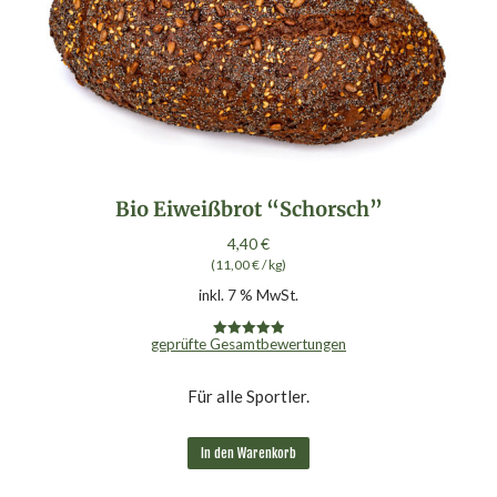
Bio Eiweißbrot “Schorsch”
4,40
€
(
11,00
€
/
kg
)
inkl. 7 % MwSt.
geprüfte Gesamtbewertungen
Bewertet mit
4.95
von 5
Für alle Sportler.
In den Warenkorb