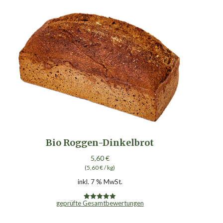
Bio Roggen-Dinkelbrot
5,60
€
(
5,60
€
/
kg
)
inkl. 7 % MwSt.
geprüfte Gesamtbewertungen
Bewertet mit
5.00
von 5