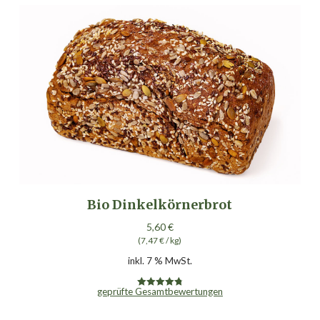
Bio Dinkelkörnerbrot
5,60
€
(
7,47
€
/
kg
)
inkl. 7 % MwSt.
geprüfte Gesamtbewertungen
Bewertet mit
4.85
von 5