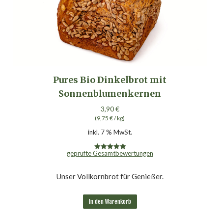
Pures Bio Dinkelbrot mit
Sonnenblumenkernen
3,90
€
(
9,75
€
/
kg
)
inkl. 7 % MwSt.
geprüfte Gesamtbewertungen
Bewertet mit
4.95
von 5
Unser Vollkornbrot für Genießer.
In den Warenkorb