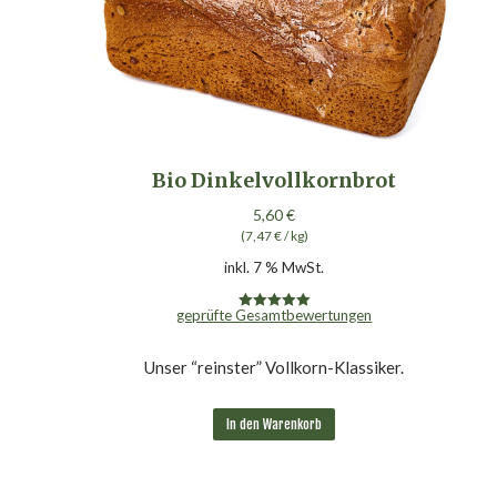
Bio Dinkelvollkornbrot
5,60
€
(
7,47
€
/
kg
)
inkl. 7 % MwSt.
geprüfte Gesamtbewertungen
Bewertet mit
5.00
von 5
Unser “reinster” Vollkorn-Klassiker.
In den Warenkorb