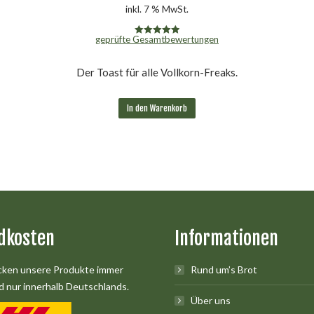
inkl. 7 % MwSt.
geprüfte Gesamtbewertungen
Bewertet mit
5.00
von 5
Der Toast für alle Vollkorn-Freaks.
In den Warenkorb
dkosten
Informationen
cken unsere Produkte immer
Rund um’s Brot
 nur innerhalb Deutschlands.
Über uns