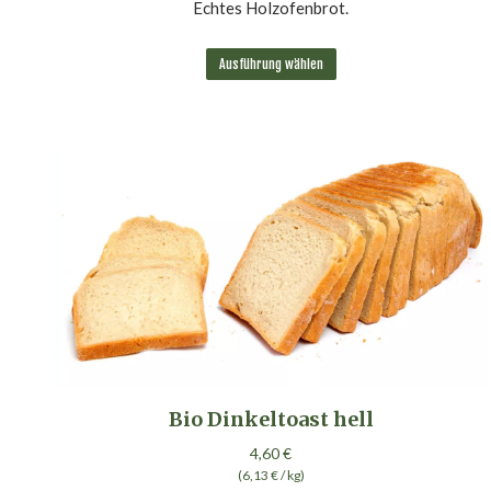
Echtes Holzofenbrot.
Dieses
Ausführung wählen
Produkt
weist
mehrere
Varianten
auf.
Die
Optionen
können
auf
der
Produktseite
gewählt
werden
Bio Dinkeltoast hell
4,60
€
(
6,13
€
/
kg
)