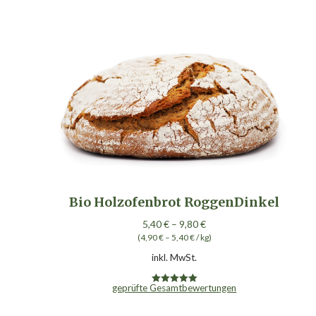
Bio Holzofenbrot RoggenDinkel
5,40
€
–
9,80
€
(
4,90
€
–
5,40
€
/
kg
)
inkl. MwSt.
geprüfte Gesamtbewertungen
Bewertet mit
5.00
von 5