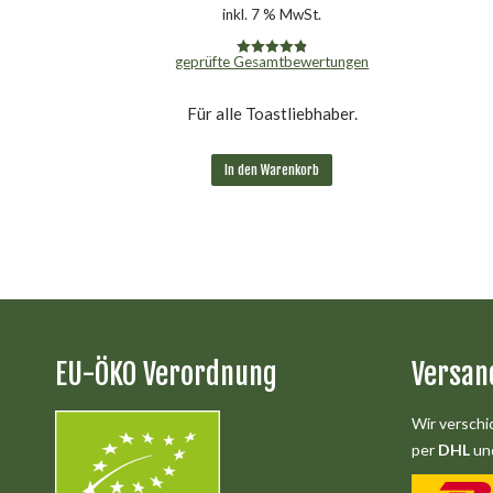
inkl. 7 % MwSt.
geprüfte Gesamtbewertungen
Bewertet mit
4.90
von 5
Für alle Toastliebhaber.
In den Warenkorb
EU-ÖKO Verordnung
Versan
Wir verschi
per
DHL
und