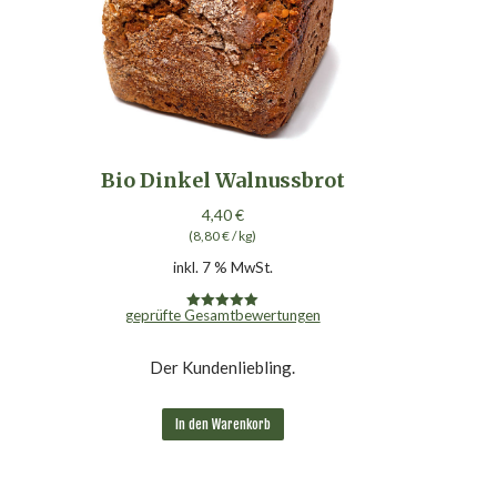
Bio Dinkel Walnussbrot
4,40
€
(
8,80
€
/
kg
)
inkl. 7 % MwSt.
geprüfte Gesamtbewertungen
Bewertet mit
4.98
von 5
Der Kundenliebling.
In den Warenkorb