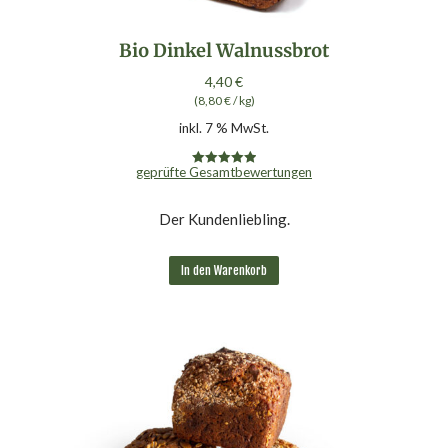
Bio Dinkel Walnussbrot
4,40
€
(
8,80
€
/
kg
)
inkl. 7 % MwSt.
geprüfte Gesamtbewertungen
Bewertet mit
4.98
von 5
Der Kundenliebling.
In den Warenkorb