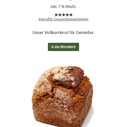
inkl. 7 % MwSt.
geprüfte Gesamtbewertungen
Bewertet mit
4.95
von 5
Unser Vollkornbrot für Genießer.
In den Warenkorb