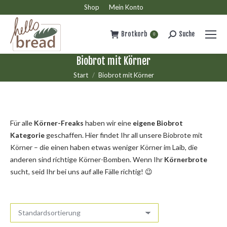
Shop
Mein Konto
Brotkorb
Suche
Search:
0
Biobrot mit Körner
Sie befinden sich hier:
Start
Biobrot mit Körner
Für alle
Körner-Freaks
haben wir eine
eigene Biobrot
Kategorie
geschaffen. Hier findet Ihr all unsere Biobrote mit
Körner – die einen haben etwas weniger Körner im Laib, die
anderen sind richtige Körner-Bomben. Wenn Ihr
Körnerbrote
sucht, seid Ihr bei uns auf alle Fälle richtig! 😉