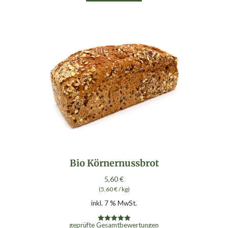
Bio Körnernussbrot
5,60
€
(
5,60
€
/
kg
)
inkl. 7 % MwSt.
geprüfte Gesamtbewertungen
Bewertet mit