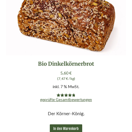
Bio Dinkelkörnerbrot
5,60
€
(
7,47
€
/
kg
)
inkl. 7 % MwSt.
geprüfte Gesamtbewertungen
Bewertet mit
4.85
von 5
Der Körner-König.
In den Warenkorb