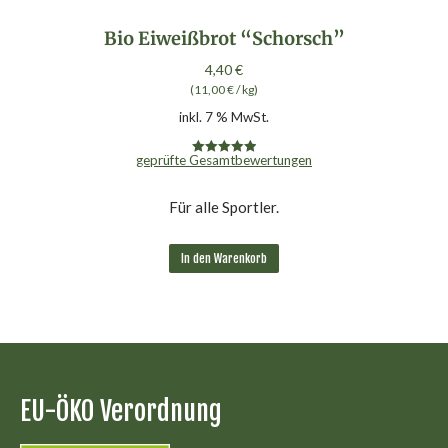
Bio Eiweißbrot “Schorsch”
4,40
€
(
11,00
€
/
kg
)
inkl. 7 % MwSt.
geprüfte Gesamtbewertungen
Bewertet mit
4.95
von 5
Für alle Sportler.
In den Warenkorb
EU-ÖKO Verordnung