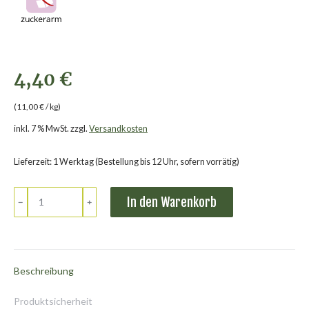
4,40
€
(
11,00
€
/
kg
)
inkl. 7 % MwSt.
zzgl.
Versandkosten
Lieferzeit: 1 Werktag (Bestellung bis 12 Uhr, sofern vorrätig)
5er
In den Warenkorb
﹣
﹢
Bio
5-
Korn-
Tüte
Beschreibung
Menge
Produktsicherheit