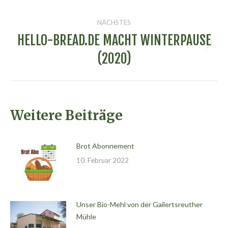
Beitrag:
NÄCHSTES
HELLO-BREAD.DE MACHT WINTERPAUSE
Nächster
(2020)
Beitrag:
Weitere Beiträge
Brot Abonnement
10. Februar 2022
Unser Bio-Mehl von der Gailertsreuther
Mühle